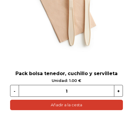
 EN GLUTEN
ETARIANO
EBIDAS
MENAJE
Pack bolsa tenedor, cuchillo y servilleta
Unidad: 1.00 €
Añadir a la cesta