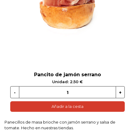
 EN GLUTEN
ETARIANO
EBIDAS
MENAJE
Pancito de jamón serrano
Unidad: 2.50 €
Añadir a la cesta
Panecillos de masa brioche con jamón serrano y salsa de
tomate. Hecho en nuestras tiendas.