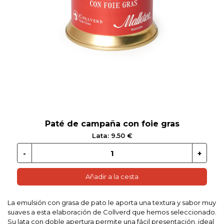
 EN GLUTEN
ETARIANO
EBIDAS
MENAJE
Paté de campaña con foie gras
Lata: 9.50 €
Añadir a la cesta
La emulsión con grasa de pato le aporta una textura y sabor muy
suaves a esta elaboración de Collverd que hemos seleccionado.
Su lata con doble apertura permite una fácil presentación, ideal