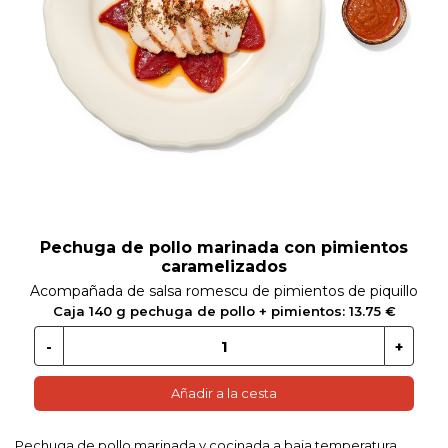
 EN GLUTEN
ETARIANO
EBIDAS
MENAJE
Pechuga de pollo marinada con pimientos
caramelizados
Acompañada de salsa romescu de pimientos de piquillo
Caja 140 g pechuga de pollo + pimientos: 13.75 €
Añadir a la cesta
Pechuga de pollo marinada y cocinada a baja temperatura.