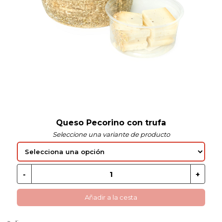
 EN GLUTEN
ETARIANO
EBIDAS
MENAJE
Queso Pecorino con trufa
Seleccione una variante de producto
Añadir a la cesta