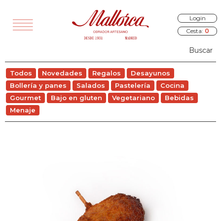
Login
Cesta:
0
TODOS
Todos
Novedades
Regalos
Desayunos
VEDADES
Bollería y panes
Salados
Pastelería
Cocina
EGALOS
Gourmet
Bajo en gluten
Vegetariano
Bebidas
Menaje
SAYUNOS
RÍA Y PANES
ALADOS
STELERÍA
COCINA
OURMET