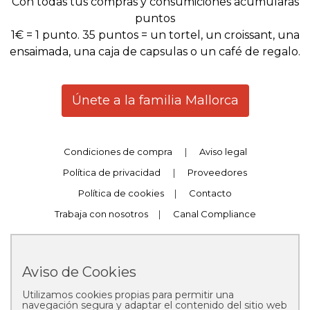
Con todas tus compras y consumiciones acumularás
puntos
1€ = 1 punto. 35 puntos = un tortel, un croissant, una
ensaimada, una caja de capsulas o un café de regalo.
Únete a la familia Mallorca
Condiciones de compra
|
Aviso legal
Política de privacidad
|
Proveedores
Política de cookies
|
Contacto
Trabaja con nosotros
|
Canal Compliance
Aviso de Cookies
Utilizamos cookies propias para permitir una
Copyright © 2025 Pastelería Mallorca
navegación segura y adaptar el contenido del sitio web