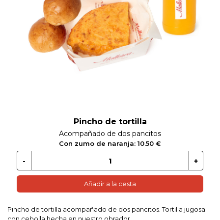
 EN GLUTEN
ETARIANO
EBIDAS
MENAJE
Pincho de tortilla
Acompañado de dos pancitos
Con zumo de naranja: 10.50 €
Añadir a la cesta
Pincho de tortilla acompañado de dos pancitos. Tortilla jugosa
con cebolla hecha en nuestro obrador.