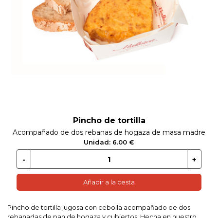
 EN GLUTEN
ETARIANO
EBIDAS
MENAJE
Pincho de tortilla
Acompañado de dos rebanas de hogaza de masa madre
Unidad: 6.00 €
Añadir a la cesta
Pincho de tortilla jugosa con cebolla acompañado de dos
rebanadas de pan de hogaza y cubiertos. Hecha en nuestro