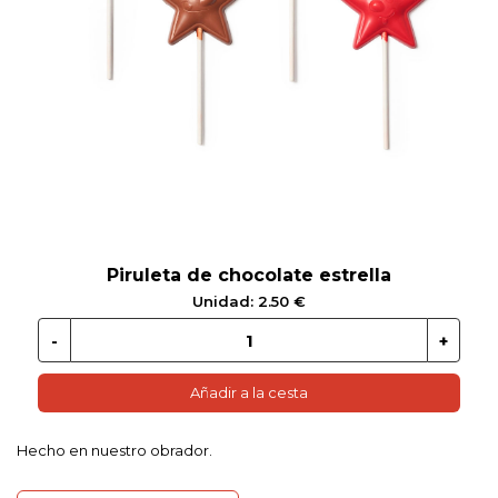
 EN GLUTEN
ETARIANO
EBIDAS
MENAJE
Piruleta de chocolate estrella
Unidad: 2.50 €
Añadir a la cesta
Hecho en nuestro obrador.