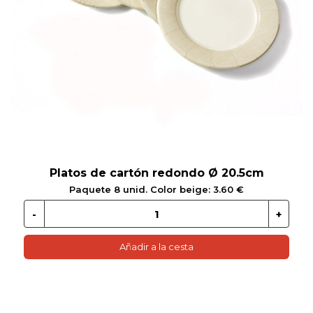
 EN GLUTEN
ETARIANO
EBIDAS
MENAJE
Platos de cartón redondo Ø 20.5cm
Paquete 8 unid. Color beige: 3.60 €
Añadir a la cesta