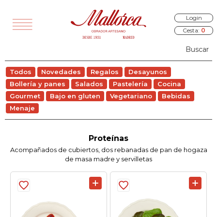
Login
Cesta:
0
TODOS
Todos
Novedades
Regalos
Desayunos
VEDADES
Bollería y panes
Salados
Pastelería
Cocina
EGALOS
Gourmet
Bajo en gluten
Vegetariano
Bebidas
Menaje
SAYUNOS
RÍA Y PANES
Proteínas
Acompañados de cubiertos, dos rebanadas de pan de hogaza
ALADOS
de masa madre y servilletas
STELERÍA
COCINA
OURMET