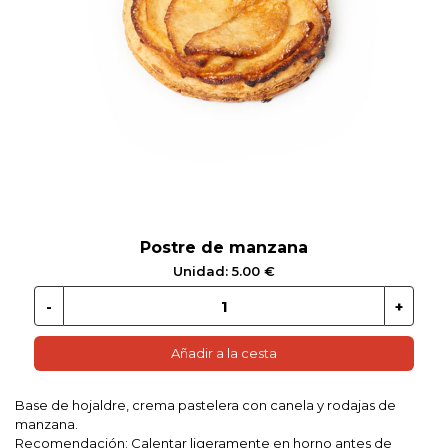
 EN GLUTEN
ETARIANO
EBIDAS
MENAJE
Postre de manzana
Unidad: 5.00 €
Añadir a la cesta
Base de hojaldre, crema pastelera con canela y rodajas de
manzana.
Recomendación: Calentar ligeramente en horno antes de