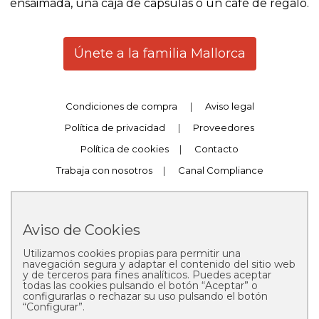
ensaimada, una caja de capsulas o un café de regalo.
Únete a la familia Mallorca
Condiciones de compra
|
Aviso legal
Política de privacidad
|
Proveedores
Política de cookies
|
Contacto
Trabaja con nosotros
|
Canal Compliance
Aviso de Cookies
Utilizamos cookies propias para permitir una
Copyright © 2025 Pastelería Mallorca
navegación segura y adaptar el contenido del sitio web
y de terceros para fines analíticos. Puedes aceptar
todas las cookies pulsando el botón “Aceptar” o
configurarlas o rechazar su uso pulsando el botón
“Configurar”.