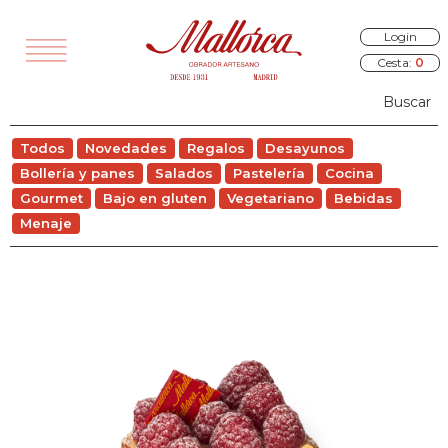
Login
Cesta:
0
TODOS
Todos
Novedades
Regalos
Desayunos
VEDADES
Bollería y panes
Salados
Pastelería
Cocina
EGALOS
Gourmet
Bajo en gluten
Vegetariano
Bebidas
Menaje
SAYUNOS
RÍA Y PANES
ALADOS
STELERÍA
COCINA
OURMET