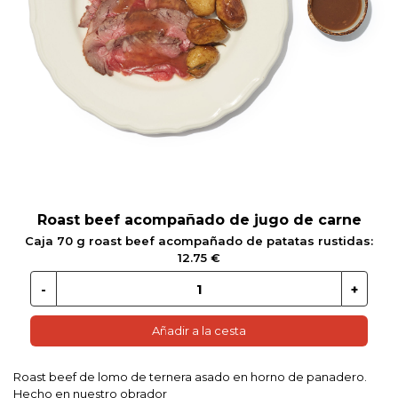
 EN GLUTEN
ETARIANO
EBIDAS
MENAJE
Roast beef acompañado de jugo de carne
Caja 70 g roast beef acompañado de patatas rustidas:
12.75 €
Añadir a la cesta
Roast beef de lomo de ternera asado en horno de panadero.
Hecho en nuestro obrador