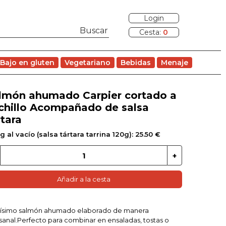
Login
Cesta:
0
Bajo en gluten
Vegetariano
Bebidas
Menaje
lmón ahumado Carpier cortado a
chillo Acompañado de salsa
rtara
g al vacío (salsa tártara tarrina 120g): 25.50 €
Añadir a la cesta
uísimo salmón ahumado elaborado de manera
sanal.Perfecto para combinar en ensaladas, tostas o