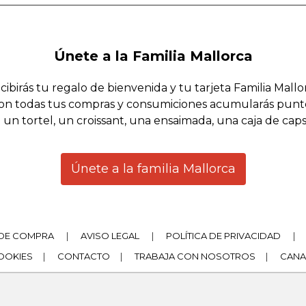
Únete a la Familia Mallorca
cibirás tu regalo de bienvenida y tu tarjeta Familia Mallo
on todas tus compras y consumiciones acumularás punt
 un tortel, un croissant, una ensaimada, una caja de cap
Únete a la familia Mallorca
DE COMPRA
|
AVISO LEGAL
|
POLÍTICA DE PRIVACIDAD
|
COOKIES
|
CONTACTO
|
TRABAJA CON NOSOTROS
|
CANA
|