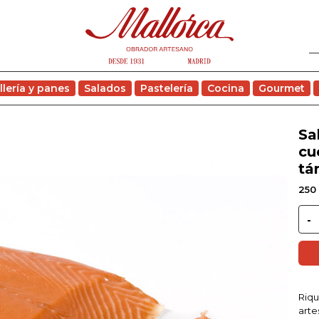
llería y panes
Salados
Pastelería
Cocina
Gourmet
Sa
cu
tá
250 
Riq
arte