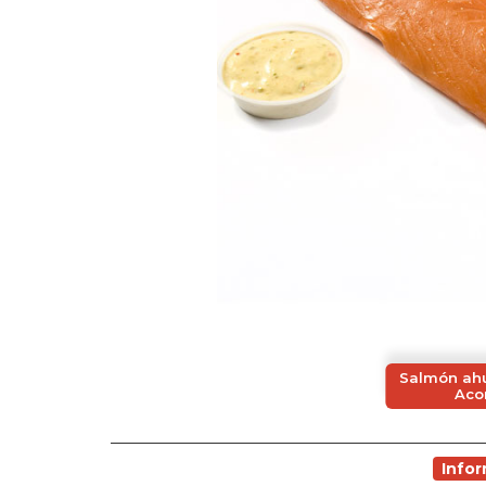
Salmón ahu
Aco
Info