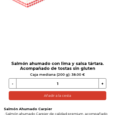
 EN GLUTEN
ETARIANO
EBIDAS
MENAJE
Salmón ahumado con lima y salsa tártara.
Acompañado de tostas sin gluten
Caja mediana (200 g): 38.00 €
Añadir a la cesta
Salmón Ahumado Carpier
· Salmón ahumado Carpier de calidad premium, acompañado