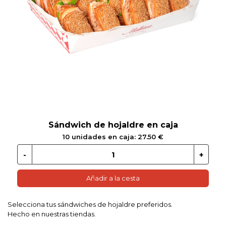
 EN GLUTEN
ETARIANO
EBIDAS
MENAJE
Sándwich de hojaldre en caja
10 unidades en caja: 27.50 €
Añadir a la cesta
Selecciona tus sándwiches de hojaldre preferidos.
Hecho en nuestras tiendas.