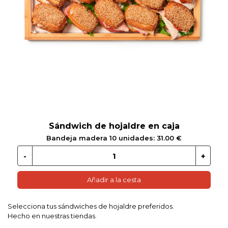
 EN GLUTEN
ETARIANO
EBIDAS
MENAJE
Sándwich de hojaldre en caja
Bandeja madera 10 unidades: 31.00 €
Añadir a la cesta
Selecciona tus sándwiches de hojaldre preferidos.
Hecho en nuestras tiendas.