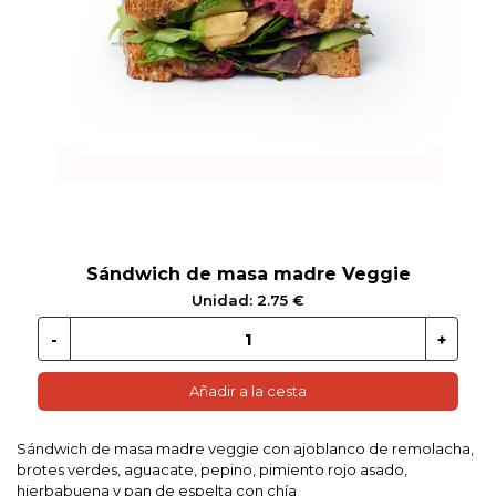
 EN GLUTEN
ETARIANO
EBIDAS
MENAJE
Sándwich de masa madre Veggie
Unidad: 2.75 €
Añadir a la cesta
Sándwich de masa madre veggie con ajoblanco de remolacha,
brotes verdes, aguacate, pepino, pimiento rojo asado,
hierbabuena y pan de espelta con chía