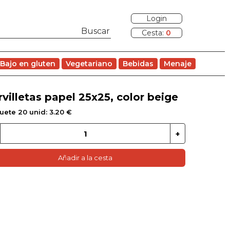
Login
Cesta:
0
Bajo en gluten
Vegetariano
Bebidas
Menaje
rvilletas papel 25x25, color beige
uete 20 unid: 3.20 €
Añadir a la cesta