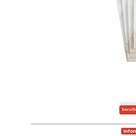
Servil
Info