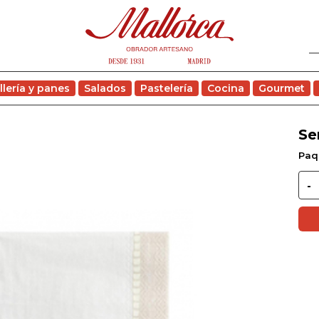
llería y panes
Salados
Pastelería
Cocina
Gourmet
Se
Paq