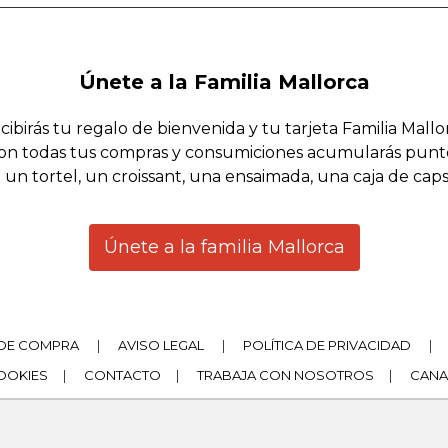
Únete a la Familia Mallorca
cibirás tu regalo de bienvenida y tu tarjeta Familia Mallo
on todas tus compras y consumiciones acumularás punt
 un tortel, un croissant, una ensaimada, una caja de cap
Únete a la familia Mallorca
DE COMPRA
|
AVISO LEGAL
|
POLÍTICA DE PRIVACIDAD
|
COOKIES
|
CONTACTO
|
TRABAJA CON NOSOTROS
|
CANA
|