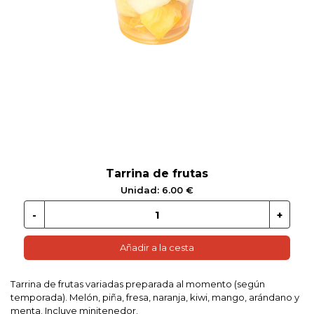
 EN GLUTEN
ETARIANO
EBIDAS
MENAJE
Tarrina de frutas
Unidad: 6.00 €
Añadir a la cesta
Tarrina de frutas variadas preparada al momento (según
temporada). Melón, piña, fresa, naranja, kiwi, mango, arándano y
menta. Incluye minitenedor.