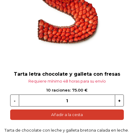
 EN GLUTEN
ETARIANO
EBIDAS
MENAJE
Tarta letra chocolate y galleta con fresas
Requiere mínimo 48 horas para su envío
10 raciones: 75.00 €
Añadir a la cesta
Tarta de chocolate con leche y galleta bretona calada en leche.