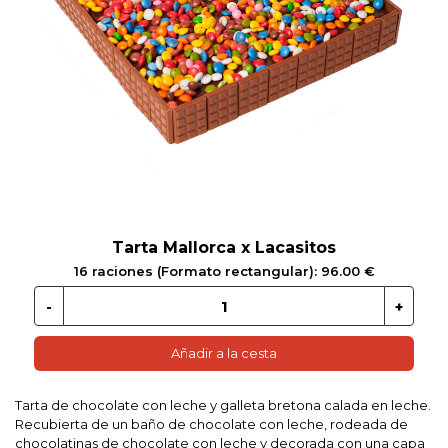
 EN GLUTEN
ETARIANO
EBIDAS
MENAJE
Tarta Mallorca x Lacasitos
16 raciones (Formato rectangular): 96.00 €
Añadir a la cesta
Tarta de chocolate con leche y galleta bretona calada en leche.
Recubierta de un baño de chocolate con leche, rodeada de
chocolatinas de chocolate con leche y decorada con una capa