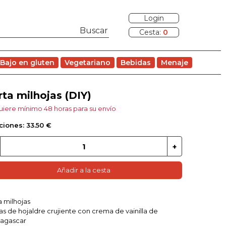
Login
Cesta:
0
Bajo en gluten
Vegetariano
Bebidas
Menaje
rta milhojas (DIY)
iere mínimo 48 horas para su envío
ciones: 33.50 €
Añadir a la cesta
a milhojas
s de hojaldre crujiente con crema de vainilla de
agascar