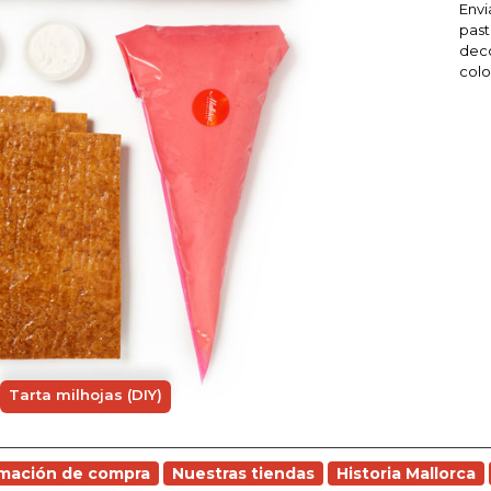
Envi
past
deco
colo
Tarta milhojas (DIY)
rmación de compra
Nuestras tiendas
Historia Mallorca