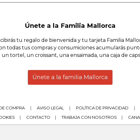
Únete a la Familia Mallorca
cibirás tu regalo de bienvenida y tu tarjeta Familia Mallo
on todas tus compras y consumiciones acumularás punt
 un tortel, un croissant, una ensaimada, una caja de cap
Únete a la familia Mallorca
DE COMPRA
|
AVISO LEGAL
|
POLÍTICA DE PRIVACIDAD
|
COOKIES
|
CONTACTO
|
TRABAJA CON NOSOTROS
|
CANA
|