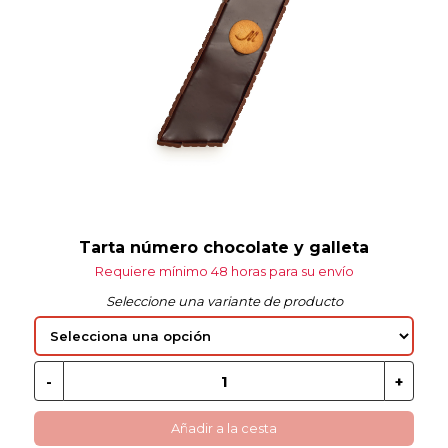
 EN GLUTEN
ETARIANO
EBIDAS
MENAJE
Tarta número chocolate y galleta
Requiere mínimo 48 horas para su envío
Seleccione una variante de producto
Añadir a la cesta