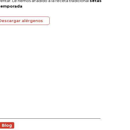
ventar. Le hemos añadido a la receta tradicional
setas
temporada
Descargar alérgenos
Blog