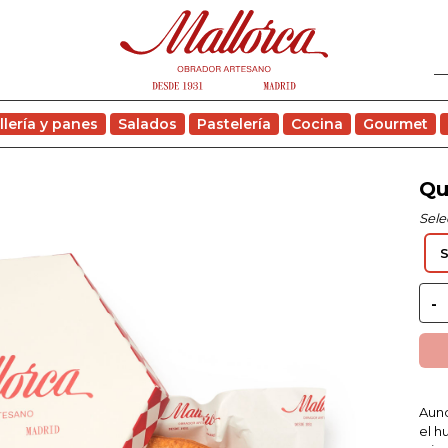
llería y panes
Salados
Pastelería
Cocina
Gourmet
Qu
Sele
Aunq
el h