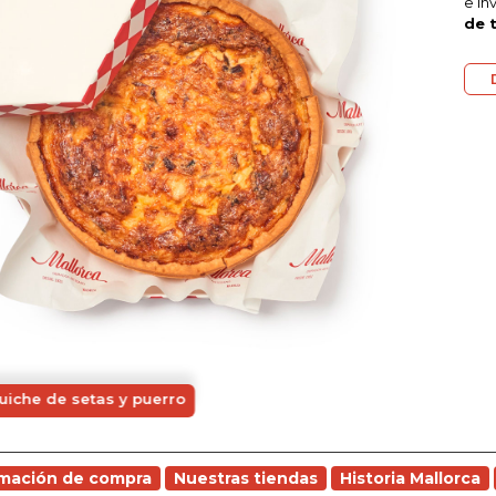
e in
de 
uiche de setas y puerro
rmación de compra
Nuestras tiendas
Historia Mallorca