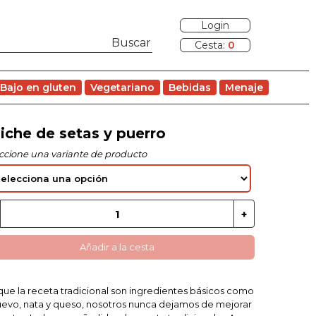
Login
Cesta:
0
Bajo en gluten
Vegetariano
Bebidas
Menaje
iche de setas y puerro
ccione una variante de producto
Añadir a la cesta
ue la receta tradicional son ingredientes básicos como
uevo, nata y queso, nosotros nunca dejamos de mejorar