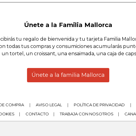
Únete a la Familia Mallorca
cibirás tu regalo de bienvenida y tu tarjeta Familia Mallo
on todas tus compras y consumiciones acumularás punt
 un tortel, un croissant, una ensaimada, una caja de cap
Únete a la familia Mallorca
DE COMPRA
|
AVISO LEGAL
|
POLÍTICA DE PRIVACIDAD
|
COOKIES
|
CONTACTO
|
TRABAJA CON NOSOTROS
|
CANA
|