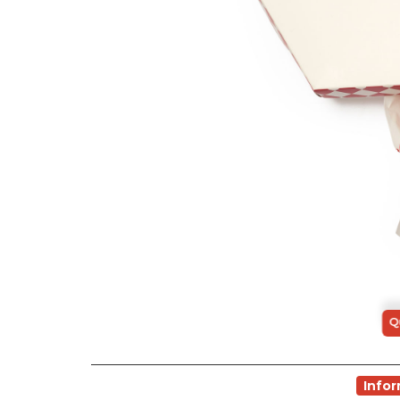
Q
Info