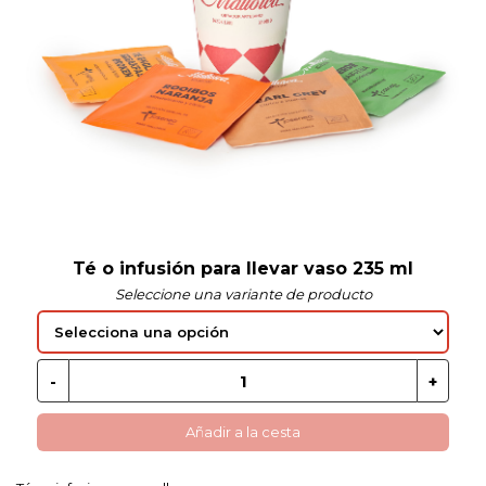
 EN GLUTEN
ETARIANO
EBIDAS
MENAJE
Té o infusión para llevar vaso 235 ml
Seleccione una variante de producto
Añadir a la cesta