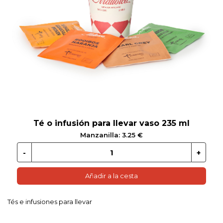
 EN GLUTEN
ETARIANO
EBIDAS
MENAJE
Té o infusión para llevar vaso 235 ml
Manzanilla: 3.25 €
Añadir a la cesta
Tés e infusiones para llevar