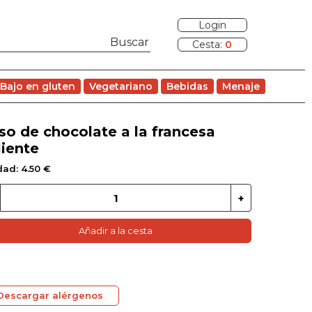
Login
Cesta:
0
Bajo en gluten
Vegetariano
Bebidas
Menaje
so de chocolate a la francesa
liente
dad: 4.50 €
Añadir a la cesta
Descargar alérgenos