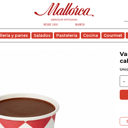
llería y panes
Salados
Pastelería
Cocina
Gourmet
Va
ca
Uni