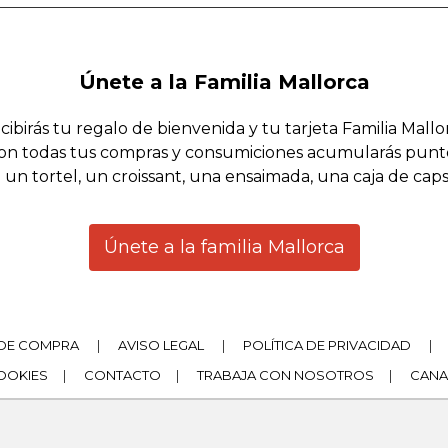
Únete a la Familia Mallorca
cibirás tu regalo de bienvenida y tu tarjeta Familia Mallo
on todas tus compras y consumiciones acumularás punt
 un tortel, un croissant, una ensaimada, una caja de cap
Únete a la familia Mallorca
DE COMPRA
|
AVISO LEGAL
|
POLÍTICA DE PRIVACIDAD
|
COOKIES
|
CONTACTO
|
TRABAJA CON NOSOTROS
|
CANA
|