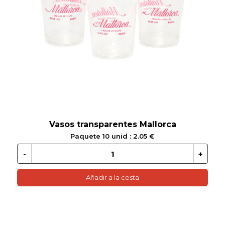
 EN GLUTEN
ETARIANO
EBIDAS
MENAJE
Vasos transparentes Mallorca
Paquete 10 unid : 2.05 €
Añadir a la cesta