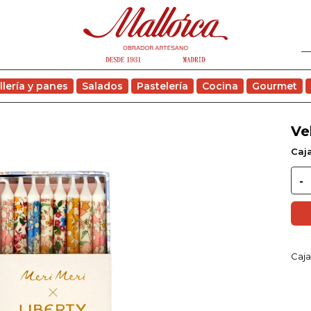
llería y panes
Salados
Pastelería
Cocina
Gourmet
Ve
Caja
Caja