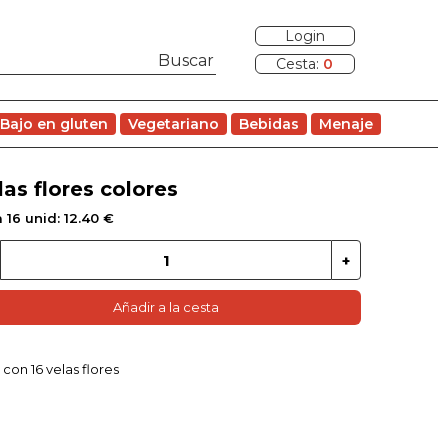
Login
Cesta:
0
Bajo en gluten
Vegetariano
Bebidas
Menaje
las flores colores
 16 unid: 12.40 €
Añadir a la cesta
 con 16 velas flores