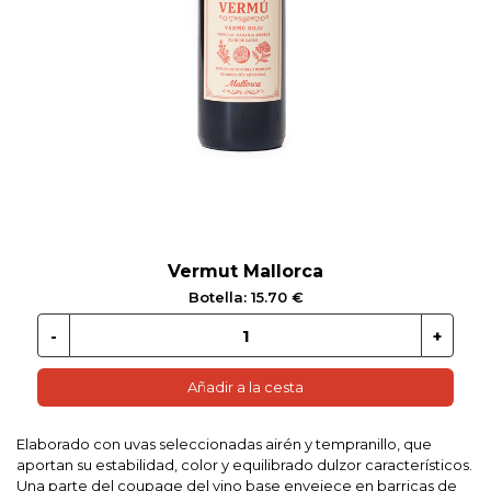
 EN GLUTEN
ETARIANO
EBIDAS
MENAJE
Vermut Mallorca
Botella: 15.70 €
Añadir a la cesta
Elaborado con uvas seleccionadas airén y tempranillo, que
aportan su estabilidad, color y equilibrado dulzor característicos.
Una parte del coupage del vino base envejece en barricas de