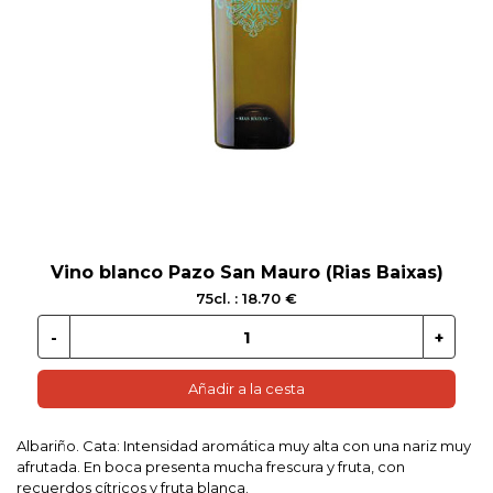
 EN GLUTEN
ETARIANO
EBIDAS
MENAJE
Vino blanco Pazo San Mauro (Rias Baixas)
75cl. : 18.70 €
Añadir a la cesta
Albariño. Cata: Intensidad aromática muy alta con una nariz muy
afrutada. En boca presenta mucha frescura y fruta, con
recuerdos cítricos y fruta blanca.