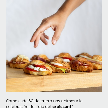
 EN GLUTEN
ETARIANO
EBIDAS
MENAJE
Como cada 30 de enero nos unimos a la
celebración del “día del
croissant
”.