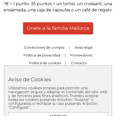
1€ = 1 punto. 35 puntos = un tortel, un croissant, una
ensaimada, una caja de capsulas o un café de regalo.
Únete a la familia Mallorca
Condiciones de compra
|
Aviso legal
Política de privacidad
|
Proveedores
Política de cookies
|
Contacto
Trabaja con nosotros
|
Canal Compliance
Aviso de Cookies
Utilizamos cookies propias para permitir una
navegación segura y adaptar el contenido del sitio web
y de terceros para fines analíticos. Puedes aceptar
todas las cookies pulsando el botón “Aceptar” o
configurarlas o rechazar su uso pulsando el botón
Copyright © 2025 Pastelería Mallorca
“Configurar”.