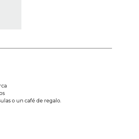
rca
os
sulas o un café de regalo.