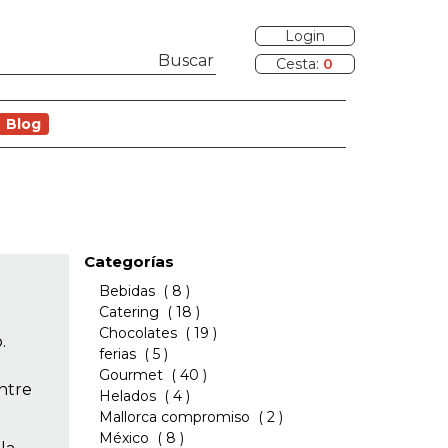
Login
Cesta:
0
Blog
Categorías
Bebidas
( 8 )
Catering
( 18 )
Chocolates
( 19 )
.
ferias
( 5 )
Gourmet
( 40 )
ntre
Helados
( 4 )
Mallorca compromiso
( 2 )
México
( 8 )