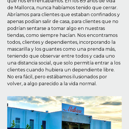
que nos enfrentábamos. En los 89 años de vida
 EN GLUTEN
de Mallorca, nunca habíamos tenido que cerrar.
Abríamos para clientes que estaban confinados y
ETARIANO
apenas podían salir de casa, para clientes que no
EBIDAS
podrían sentarse a tomar algo en nuestras
tiendas, como siempre hacían. Nos encontramos
MENAJE
todos, clientes y dependientes, incorporando la
mascarilla y los guantes como una prenda más,
teniendo que observar entre todos y cada uno
una distancia social, que solo permitía entrar a los
clientes cuando hubiera un dependiente libre.
No era fácil, pero estábamos ilusionados por
volver, a algo parecido a la vida normal.