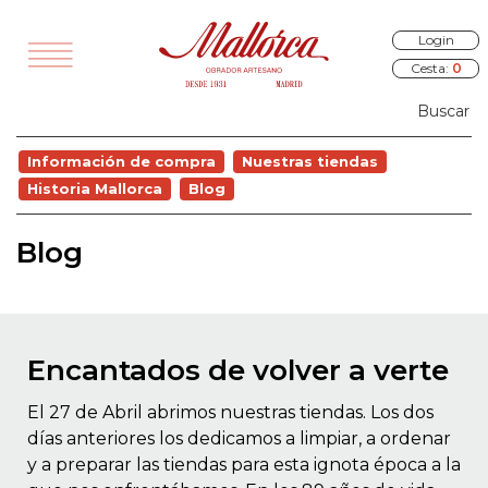
Login
Cesta:
0
TODOS
Información de compra
Nuestras tiendas
VEDADES
Historia Mallorca
Blog
EGALOS
Blog
SAYUNOS
RÍA Y PANES
ALADOS
Encantados de volver a verte
STELERÍA
El 27 de Abril abrimos nuestras tiendas. Los dos
COCINA
días anteriores los dedicamos a limpiar, a ordenar
OURMET
y a preparar las tiendas para esta ignota época a la