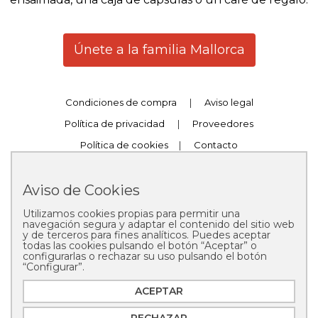
Únete a la familia Mallorca
Condiciones de compra
|
Aviso legal
Política de privacidad
|
Proveedores
Política de cookies
|
Contacto
Trabaja con nosotros
|
Canal Compliance
Aviso de Cookies
Utilizamos cookies propias para permitir una
navegación segura y adaptar el contenido del sitio web
y de terceros para fines analíticos. Puedes aceptar
todas las cookies pulsando el botón “Aceptar” o
configurarlas o rechazar su uso pulsando el botón
Copyright © 2025 Pastelería Mallorca
“Configurar”.
ACEPTAR