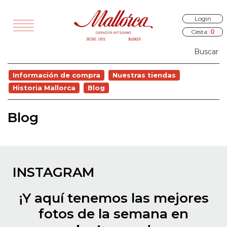
Login
Cesta:
0
TODOS
Información de compra
Nuestras tiendas
VEDADES
Historia Mallorca
Blog
EGALOS
Blog
SAYUNOS
RÍA Y PANES
ALADOS
INSTAGRAM
STELERÍA
¡Y aquí tenemos las mejores
COCINA
fotos de la semana en
OURMET