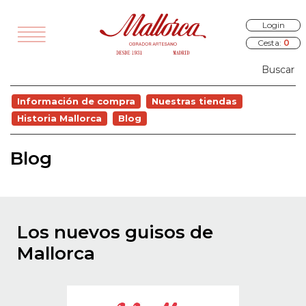
Login
Cesta:
0
TODOS
Información de compra
Nuestras tiendas
VEDADES
Historia Mallorca
Blog
EGALOS
Blog
SAYUNOS
RÍA Y PANES
ALADOS
Los nuevos guisos de
STELERÍA
Mallorca
COCINA
OURMET