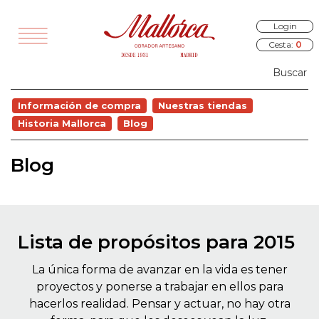
Login
Cesta:
0
TODOS
Información de compra
Nuestras tiendas
VEDADES
Historia Mallorca
Blog
EGALOS
Blog
SAYUNOS
RÍA Y PANES
ALADOS
Lista de propósitos para 2015
STELERÍA
La única forma de avanzar en la vida es tener
COCINA
proyectos y ponerse a trabajar en ellos para
OURMET
hacerlos realidad. Pensar y actuar, no hay otra