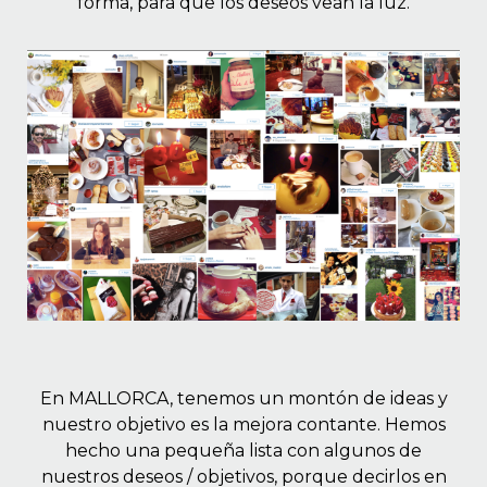
forma, para que los deseos vean la luz.
 EN GLUTEN
ETARIANO
EBIDAS
MENAJE
En MALLORCA, tenemos un montón de ideas y
nuestro objetivo es la mejora contante. Hemos
hecho una pequeña lista con algunos de
nuestros deseos / objetivos, porque decirlos en