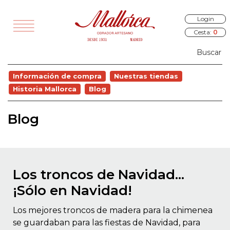
Login
Cesta:
0
TODOS
Información de compra
Nuestras tiendas
VEDADES
Historia Mallorca
Blog
EGALOS
Blog
SAYUNOS
RÍA Y PANES
ALADOS
Los troncos de Navidad...
STELERÍA
¡Sólo en Navidad!
COCINA
Los mejores troncos de madera para la chimenea
OURMET
se guardaban para las fiestas de Navidad, para