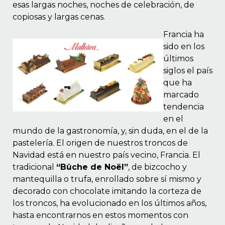
esas largas noches, noches de celebración, de
 EN GLUTEN
copiosas y largas cenas.
ETARIANO
Francia ha
EBIDAS
sido en los
últimos
MENAJE
siglos el país
que ha
marcado
tendencia
en el
mundo de la gastronomía, y, sin duda, en el de la
pastelería. El origen de nuestros troncos de
Navidad está en nuestro país vecino, Francia. El
tradicional
“Bûche de Noël”
, de bizcocho y
mantequilla o trufa, enrollado sobre sí mismo y
decorado con chocolate imitando la corteza de
los troncos, ha evolucionado en los últimos años,
hasta encontrarnos en estos momentos con