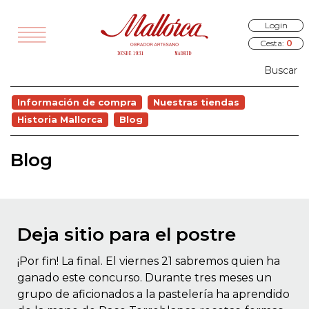
Login
Cesta:
0
TODOS
Información de compra
Nuestras tiendas
VEDADES
Historia Mallorca
Blog
EGALOS
Blog
SAYUNOS
RÍA Y PANES
ALADOS
Deja sitio para el postre
STELERÍA
¡Por fin! La final. El viernes 21 sabremos quien ha
COCINA
ganado este concurso. Durante tres meses un
OURMET
grupo de aficionados a la pastelería ha aprendido