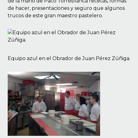
de la mano de Paco Torreblanca recetas, formas
 EN GLUTEN
de hacer, presentaciones y seguro que algunos
trucos de este gran maestro pastelero.
ETARIANO
EBIDAS
MENAJE
Equipo azul en el Obrador de Juan Pérez Zúñiga.