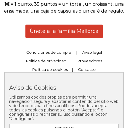
1€ = 1 punto. 35 puntos = un tortel, un croissant, una
ensaimada, una caja de capsulas o un café de regalo.
Únete a la familia Mallorca
Condiciones de compra
|
Aviso legal
Política de privacidad
|
Proveedores
Política de cookies
|
Contacto
Trabaja con nosotros
|
Canal Compliance
Aviso de Cookies
Utilizamos cookies propias para permitir una
navegación segura y adaptar el contenido del sitio web
y de terceros para fines analíticos. Puedes aceptar
todas las cookies pulsando el botón “Aceptar” o
configurarlas o rechazar su uso pulsando el botón
Copyright © 2025 Pastelería Mallorca
“Configurar”.