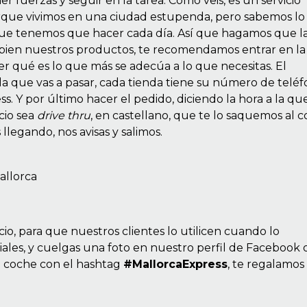
 fuerzas y seguir en la tarea. Como veis, es un servicio
rque vivimos en una ciudad estupenda, pero sabemos lo
que tenemos que hacer cada día. Así que hagamos que la
es bien nuestros productos, te recomendamos entrar en la
er qué es lo que más se adecúa a lo que necesitas. El
r la que vas a pasar, cada tienda tiene su número de telé
ss. Y por último hacer el pedido, diciendo la hora a la qu
icio sea
drive thru
, en castellano, que te lo saquemos al c
 llegando, nos avisas y salimos.
o, para que nuestros clientes lo utilicen cuando lo
ociales, y cuelgas una foto en nuestro perfil de
Facebook
el coche con el hashtag
#MallorcaExpress
, te regalamos