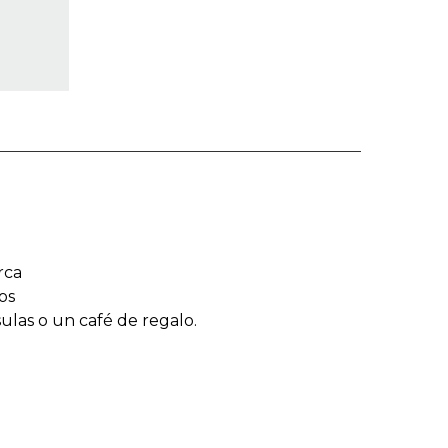
rca
os
sulas o un café de regalo.