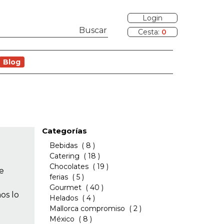
Login
Cesta:
0
Blog
Categorías
Bebidas
( 8 )
Catering
( 18 )
Chocolates
( 19 )
te
ferias
( 5 )
Gourmet
( 40 )
os lo
Helados
( 4 )
Mallorca compromiso
( 2 )
México
( 8 )